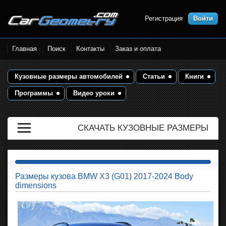
Регистрация
Войти
Размеры кузова автомобилей.
Главная
Поиск
Контакты
Заказ и оплата
Контрольные точки и кузовные
размеры. Геометрия кузова
Кузовные размеры автомобилей
Статьи
Книги
Программы
Видео уроки
СКАЧАТЬ КУЗОВНЫЕ РАЗМЕРЫ
Размеры кузова BMW X3 (G01) 2017-2024 Body
dimensions