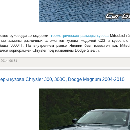
ское руководство содержит
геометрические размеры кузова
Mitsubishi 
ание замены различных элементов кузова моделей C23 и кузовные 
биши 3000ГТ. На внутреннем рынке Японии был известен как Mitsu
ался корпорацией Chrysler под названием Dodge Stealth.
-2014, 06:31
еры кузова Chrysler 300, 300C, Dodge Magnum 2004-2010