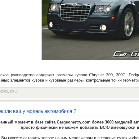
ское руководство содержит размеры кузова Chrysler 300, 300C, Dod
чных элементов кузова и кузовные размеры, контрольные точки геометр
-2011, 20:55
ашли вашу модель автомобиля ?
данный момент в базе сайта Cargeometry.com более 3000 моделей 
просто физически не можем добавить ВСЮ имеющуюся в
Вы можете оставить запрос нашим менеджерам и в течение суток инфор