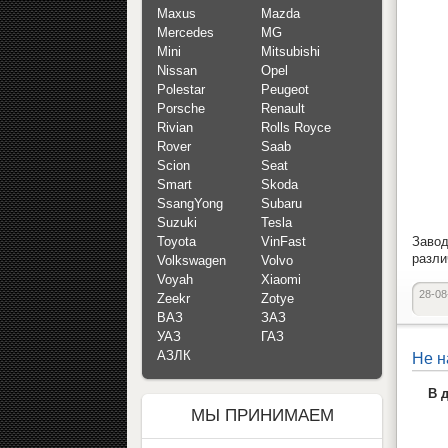
Maxus
Mazda
Mercedes
MG
Mini
Mitsubishi
Nissan
Opel
Polestar
Peugeot
Porsche
Renault
Rivian
Rolls Royce
Rover
Saab
Scion
Seat
Smart
Skoda
SsangYong
Subaru
Suzuki
Tesla
Toyota
VinFast
Завод
разли
Volkswagen
Volvo
Voyah
Xiaomi
28-08
Zeekr
Zotye
ВАЗ
ЗАЗ
УАЗ
ГАЗ
АЗЛК
Не н
В 
МЫ ПРИНИМАЕМ