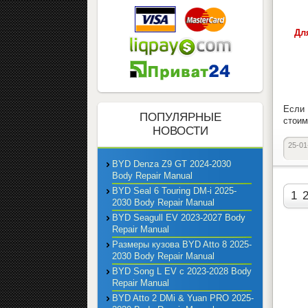
Дл
Если
ПОПУЛЯРНЫЕ
стоим
НОВОСТИ
25-01
BYD Denza Z9 GT 2024-2030
Body Repair Manual
BYD Seal 6 Touring DM-i 2025-
1
2030 Body Repair Manual
BYD Seagull EV 2023-2027 Body
Repair Manual
Размеры кузова BYD Atto 8 2025-
2030 Body Repair Manual
BYD Song L EV с 2023-2028 Body
Repair Manual
BYD Atto 2 DMi & Yuan PRO 2025-