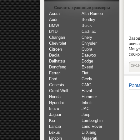
Скачать кузовные размеры
Acura
Alfa Romeo
Audi
Bentley
BMW
Buick
BYD
Cadillac
Changan
Chery
Завод
Chevrolet
Chrysler
опис
Мицу
Citroen
Cupra
собир
Dacia
Daewoo
Daihatsu
Dodge
29-11
Dongfeng
Exeed
Ferrari
Fiat
Ford
Geely
Genesis
GMC
Разм
Great Wall
Haval
Honda
Hummer
Hyundai
Infiniti
Isuzu
JAC
Jaguar
Jeep
Kia
Lamborghini
Lancia
Land Rover
Lexus
Li Xiang
Lincoln
Maserati