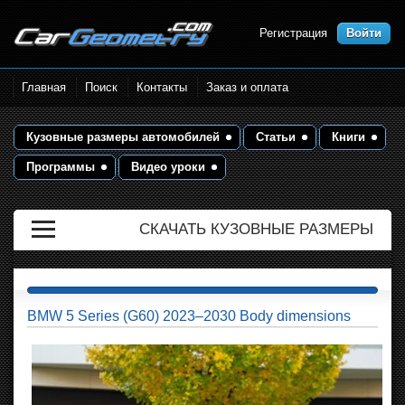
Регистрация
Войти
Размеры кузова автомобилей.
Главная
Поиск
Контакты
Заказ и оплата
Контрольные точки и кузовные
размеры. Геометрия кузова
Кузовные размеры автомобилей
Статьи
Книги
Программы
Видео уроки
СКАЧАТЬ КУЗОВНЫЕ РАЗМЕРЫ
BMW 5 Series (G60) 2023–2030 Body dimensions