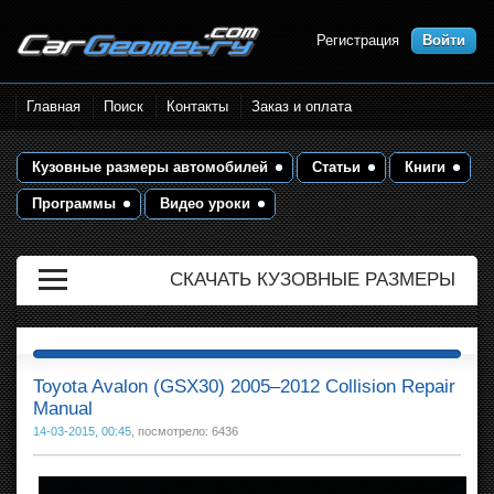
Регистрация
Войти
Размеры кузова автомобилей.
Главная
Поиск
Контакты
Заказ и оплата
Контрольные точки и кузовные
размеры. Геометрия кузова
Кузовные размеры автомобилей
Статьи
Книги
Программы
Видео уроки
СКАЧАТЬ КУЗОВНЫЕ РАЗМЕРЫ
Toyota Avalon (GSX30) 2005–2012 Collision Repair
Manual
14-03-2015, 00:45
, посмотрело: 6436