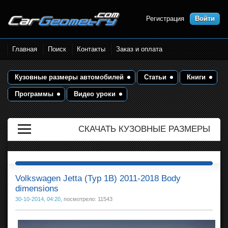
Регистрация
Войти
Размеры кузова автомобилей.
Главная
Поиск
Контакты
Заказ и оплата
Контрольные точки и кузовные
размеры. Геометрия кузова
Кузовные размеры автомобилей
Статьи
Книги
Программы
Видео уроки
СКАЧАТЬ КУЗОВНЫЕ РАЗМЕРЫ
Volkswagen Jetta (Typ 1B) 2011-2018 Body
dimensions
30-10-2014, 04:20
, посмотрело: 11543