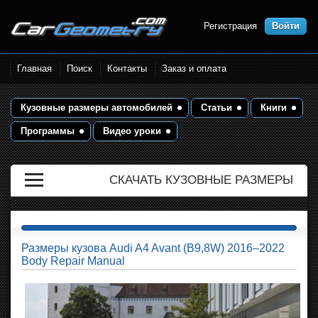
Регистрация
Войти
Размеры кузова автомобилей.
Главная
Поиск
Контакты
Заказ и оплата
Контрольные точки и кузовные
размеры. Геометрия кузова
Кузовные размеры автомобилей
Статьи
Книги
Программы
Видео уроки
СКАЧАТЬ КУЗОВНЫЕ РАЗМЕРЫ
Размеры кузова Audi A4 Avant (B9,8W) 2016–2022
Body Repair Manual